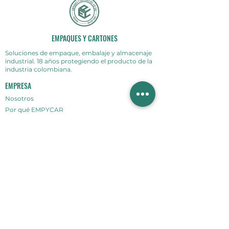
EMPAQUES Y CARTONES
Soluciones de empaque, embalaje y almacenaje
industrial. 18 años protegiendo el producto de la
industria colombiana.
EMPRESA
Nosotros
Por qué EMPYCAR
Cobertura
Contacto
PRODUCTOS
Cartón Corrugado
Cajas a la medida
Stretch Film
Zuncho
Cintas Industriales
Maquinas