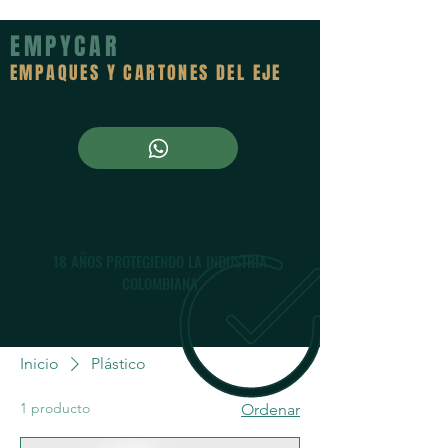
EMPYCAR
EMPAQUES Y CARTONES DEL EJE
18 AÑOS PROTEGIENDO LA INDUSTRIA
COLOMBIANA
Inicio
Plástico
1 producto
Ordenar